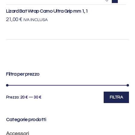
Lizard Bat Wrap Camo Ultra Grip mm 1,1
21,00
€
IVA INCLUSA
Filtra per prezzo
Prezzo
Prezzo
Prezzo:
20
€
—
30
€
FILTRA
Min
Max
Categorie prodotti
Accessori