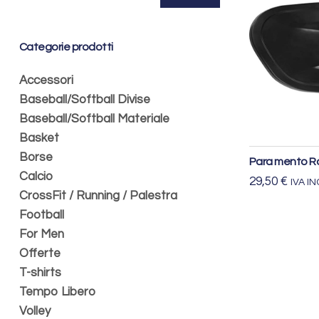
Min
Max
Categorie prodotti
Accessori
Baseball/Softball Divise
Baseball/Softball Materiale
S
Basket
Borse
Para mento R
Calcio
29,50
€
IVA I
CrossFit / Running / Palestra
Football
For Men
Offerte
T-shirts
Tempo Libero
Volley