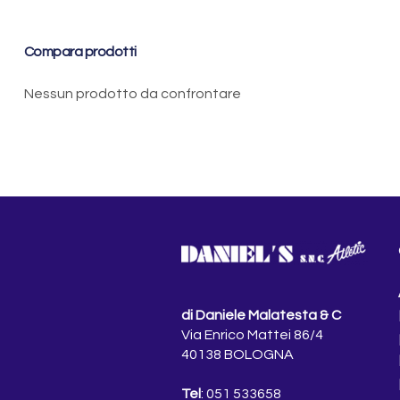
Compara prodotti
Nessun prodotto da confrontare
di Daniele Malatesta & C
Via Enrico Mattei 86/4
40138 BOLOGNA
Tel
: 051 533658