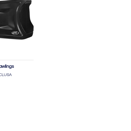
cegli
awlings
NCLUSA