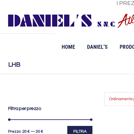
I PRE
HOME
DANIEL’S
PRODO
LHB
Filtra per prezzo
Prezzo
Prezzo
Prezzo:
20
€
—
30
€
FILTRA