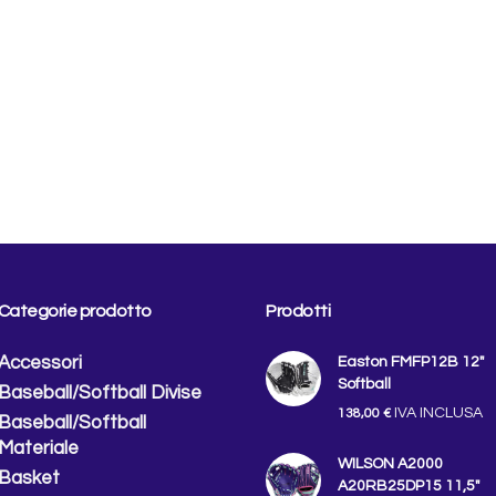
Categorie prodotto
Prodotti
Accessori
Easton FMFP12B 12″
Softball
Baseball/Softball Divise
IVA INCLUSA
138,00
€
Baseball/Softball
Materiale
WILSON A2000
Basket
A20RB25DP15 11,5"