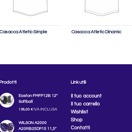
Leggi tutto
Leggi tutto
Casacca Atletic Simple
Casacca Atletic Dinamic
Prodotti
Link utili
Il tuo account
Easton FMFP12B 12″
Softball
Il tuo carrello
IVA INCLUSA
138,00
€
Wishlist
Shop
WILSON A2000
Contatti
A20RB25DP15 11,5"