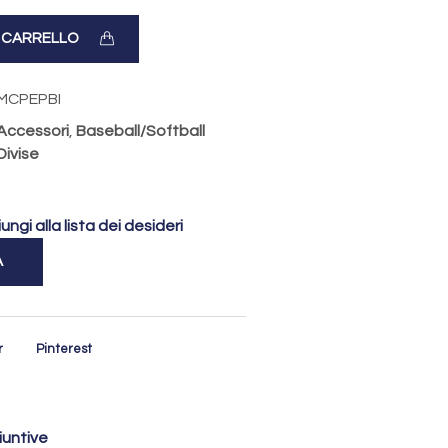
L CARRELLO
MCPEPBI
Accessori
,
Baseball/Softball
Divise
ungi alla lista dei desideri
A
r
Pinterest
iuntive