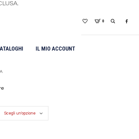
CLUSA.
0
ATALOGHI
IL MIO ACCOUNT
PEPPER BICOLORE
SA
re