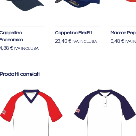
Scegli
Scegli
Sceg
Cappellino
Cappellino FlexFit
Macron Pep
Economico
23,40
€
9,48
€
IVA INCLUSA
IVA 
4,88
€
IVA INCLUSA
Prodotti correlati