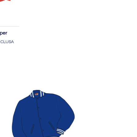
li
per
INCLUSA