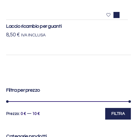
Scegli
Esaurito
Laccio ricambio per guanti
8,50
€
IVA INCLUSA
Filtra per prezzo
Prezzo
Prezzo
Prezzo:
0
€
—
10
€
FILTRA
Min
Max
Categorie prodotti