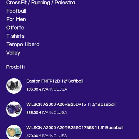
CrossFit / Running / Palestra
Football
For Men
Offerte
T-shirts
Tempo Libero
Volley
Prodotti
Easton FMFP12B 12″ Softball
IVA INCLUSA
138,00
€
WILSON A2000 A20RB25DP15 11,5" Baseball
IVA INCLUSA
355,00
€
WILSON A2000 A20RB25SC1786S 11,5" Baseball
IVA INCLUSA
370,00
€