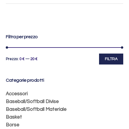
Filtra per prezzo
Prezzo
Prezzo
Prezzo:
0
€
—
20
€
FILTRA
Min
Max
Categorie prodotti
Accessori
Baseball/Softball Divise
Baseball/Softball Materiale
Basket
Borse